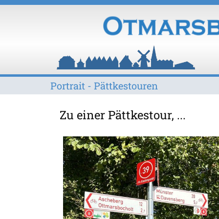
Portrait - Pättkestouren
Z​u einer Pättkestour, ...