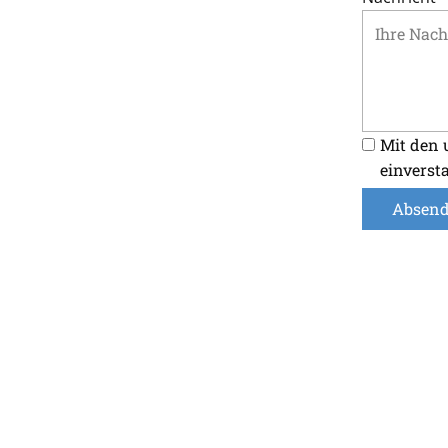
Mit den 
einverst
Absen