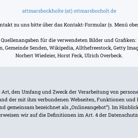
attmarsbockholte (at) ottmarsbocholt.de
ntakt zu uns bitte über das Kontakt-Formular (s. Menü obe
Quellenangaben für die verwendeten Bilder und Grafiken:
 Gemeinde Senden, Wikipedia, Allthefreestock, Getty Image
Norbert Wiedeier, Horst Feck, Ulrich Overbeck.
die Art, den Umfang und Zweck der Verarbeitung von perso
 und der mit ihm verbundenen Webseiten, Funktionen und I
gend gemeinsam bezeichnet als „Onlineangebot“). Im Hinblic
verweisen wir auf die Definitionen im Art. 4 der Datensch